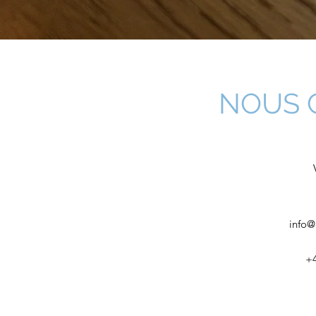
NOUS 
info@
+4