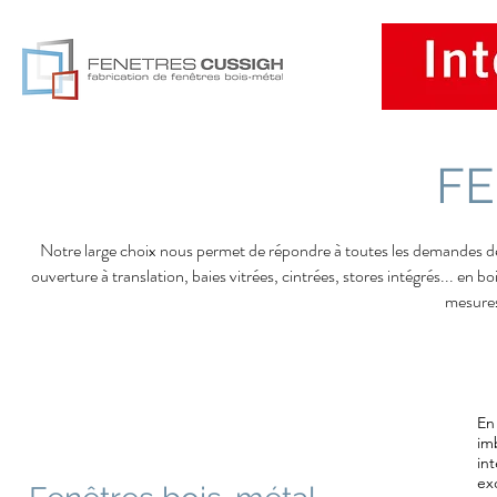
Accu
F
Notre large choix nous permet de répondre à toutes les demandes de n
ouverture à translation, baies vitrées, cintrées, stores intégrés... e
mesures
En
im
in
ex