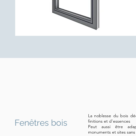
L
n
f
c
La noblesse du bois déc
p
Fenêtres bois
finitions et d’essences
m
Peut aussi être ada
c
monuments et sites sans
s